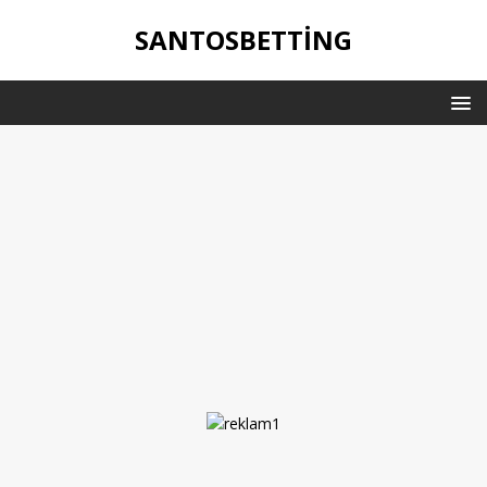
SANTOSBETTING