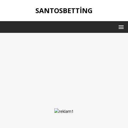
SANTOSBETTING