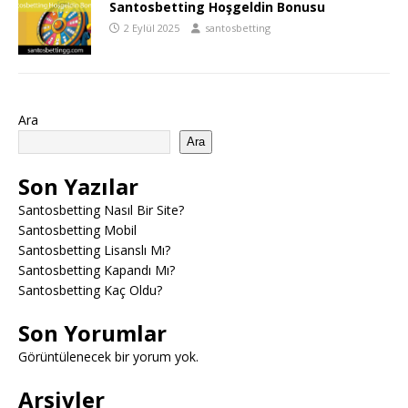
Santosbetting Hoşgeldin Bonusu
2 Eylül 2025
santosbetting
Ara
Ara
Son Yazılar
Santosbetting Nasıl Bir Site?
Santosbetting Mobil
Santosbetting Lisanslı Mı?
Santosbetting Kapandı Mı?
Santosbetting Kaç Oldu?
Son Yorumlar
Görüntülenecek bir yorum yok.
Arşivler