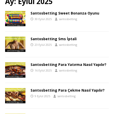
Ay:
Eylül 2025
Santosbetting Sweet Bonanza Oyunu
30 Eylül 2025
santosbetting
Santosbetting Sms İptali
23 Eylül 2025
santosbetting
Santosbetting Para Yatırma Nasıl Yapılır?
16 Eylül 2025
santosbetting
Santosbetting Para Çekme Nasıl Yapılır?
9 Eylül 2025
santosbetting