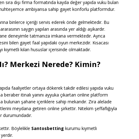
n sıra dışı firma formatında kayda değer yapıda vuku bulan
ı, muhteşemce ambiyansa sahip gayet konforlu platformdur.
rına binlerce içeriği servis ederek önde gelmektedir. Bu
lararasının saygın yapıları arasında yer aldığı aşikardır.
ahane deneyimle tatmanıza imkana vermektedir. Ayrıca
sini bilen gayet faal yapıdaki oyun merkezidir. Kısacası
ı kıymetli kılan hususlar içerisinde olmaktadır.
Mı? Merkezi Nerede? Kimin?
ıda faaliyetler ortaya dökerek takdir edilesi yapıda vuku
la beraber itinalı yanını ayyuka çıkartan online platform
a bulunan şahane içeriklere sahip mekandır. Zira alelade
rini meydana getiren online şirkettir. Nitekim şeffaflığıyla
er durumundadır.
kettir. Böylelikle
Santosbetting
kurumu kıymetli
yerdir.