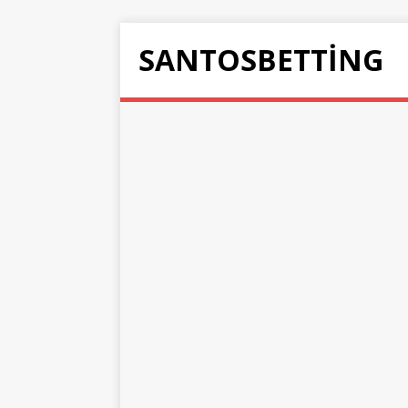
SANTOSBETTING