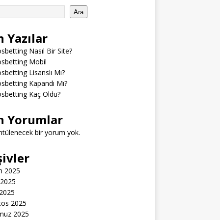
Ara
n Yazılar
sbetting Nasıl Bir Site?
sbetting Mobil
sbetting Lisanslı Mı?
sbetting Kapandı Mı?
sbetting Kaç Oldu?
n Yorumlar
tülenecek bir yorum yok.
şivler
m 2025
 2025
 2025
tos 2025
uz 2025