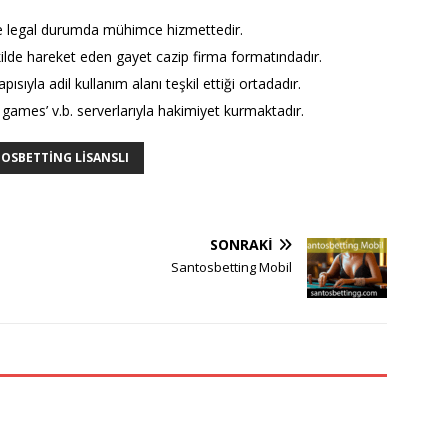
le legal durumda mühimce hizmettedir.
kilde hareket eden gayet cazip firma formatındadır.
pısıyla adil kullanım alanı teşkil ettiği ortadadır.
games’ v.b. serverlarıyla hakimiyet kurmaktadır.
OSBETTING LISANSLI
SONRAKI
Santosbetting Mobil