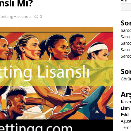
nslı Mı?
betting Hakkında
0
So
Santo
Santo
Santo
Santo
Santo
So
Görün
Ar
Kası
Ekim
Eylül
Ağus
Temm