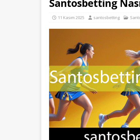
Santosbetting Nasıl
11 Kasım 2025
santosbetting
Sant