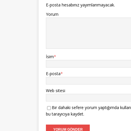
E-posta hesabınız yayımlanmayacak.
Yorum
İsim
*
E-posta
*
Web sitesi
Bir dahaki sefere yorum yaptığımda kullan
bu tarayıcıya kaydet.