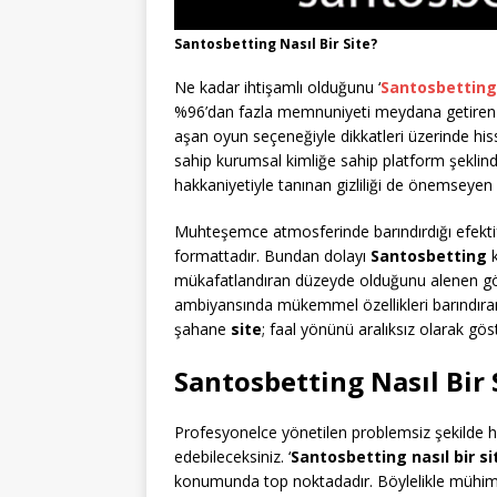
Santosbetting Nasıl Bir Site?
Ne kadar ihtişamlı olduğunu ‘
Santosbetting 
%96’dan fazla memnuniyeti meydana getiren sı
aşan oyun seçeneğiyle dikkatleri üzerinde hiss
sahip kurumsal kimliğe sahip platform şeklin
hakkaniyetiyle tanınan gizliliği de önemseyen 
Muhteşemce atmosferinde barındırdığı efektif 
formattadır. Bundan dolayı
Santosbetting
k
mükafatlandıran düzeyde olduğunu alenen gös
ambiyansında mükemmel özellikleri barındır
şahane
site
; faal yönünü aralıksız olarak g
Santosbetting Nasıl Bir
Profesyonelce yönetilen problemsiz şekilde 
edebileceksiniz. ‘
Santosbetting nasıl bir si
konumunda top noktadadır. Böylelikle mühimc