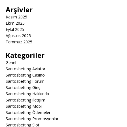
Arşivler
Kasım 2025
Ekim 2025
Eylül 2025
Ağustos 2025
Temmuz 2025
Kategoriler
Genel
Santosbetting Aviator
Santosbetting Casino
Santosbetting Forum
Santosbetting Giriş
Santosbetting Hakkında
Santosbetting İletişim
Santosbetting Mobil
Santosbetting Ödemeler
Santosbetting Promosyonlar
Santosbetting Slot