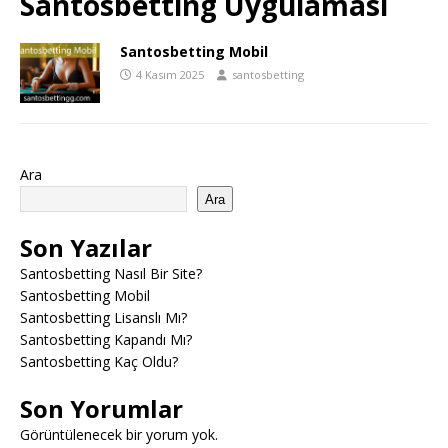
Santosbetting Uygulaması
Santosbetting Mobil
4 Kasım 2025
santosbetting
Ara
Ara
Son Yazılar
Santosbetting Nasıl Bir Site?
Santosbetting Mobil
Santosbetting Lisanslı Mı?
Santosbetting Kapandı Mı?
Santosbetting Kaç Oldu?
Son Yorumlar
Görüntülenecek bir yorum yok.