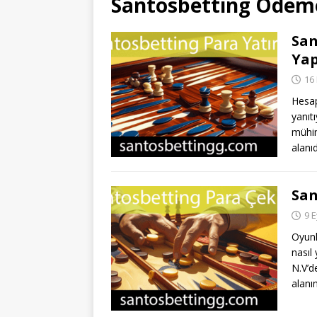
Santosbetting Ödem
San
Yap
16 
Hesap
yanıt
mühim
alanı
San
9 E
Oyunl
nasıl
N.V’d
alanı