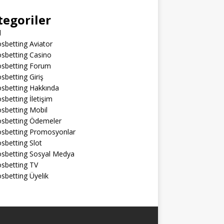
tegoriler
l
sbetting Aviator
sbetting Casino
osbetting Forum
sbetting Giriş
sbetting Hakkında
sbetting İletişim
sbetting Mobil
osbetting Ödemeler
osbetting Promosyonlar
sbetting Slot
osbetting Sosyal Medya
sbetting TV
sbetting Üyelik