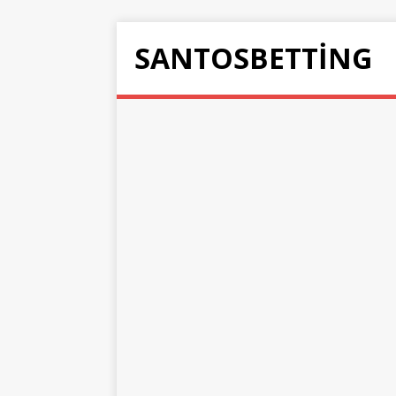
SANTOSBETTING