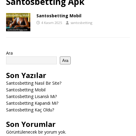
Santosbetting Apk
Santosbetting Mobil
4 Kasım 2025
santosbetting
Ara
Ara
Son Yazılar
Santosbetting Nasıl Bir Site?
Santosbetting Mobil
Santosbetting Lisanslı Mı?
Santosbetting Kapandı Mı?
Santosbetting Kaç Oldu?
Son Yorumlar
Görüntülenecek bir yorum yok.